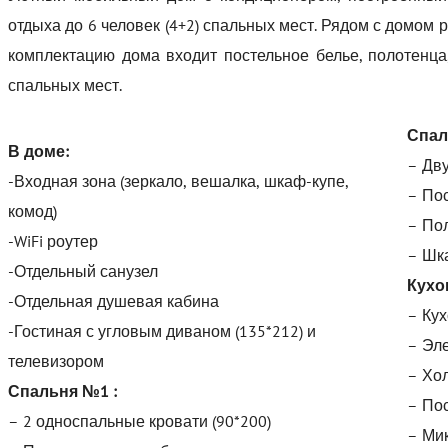
отдыха до 6 человек (4+2) спальных мест. Рядом с домом 
комплектацию дома входит постельное белье, полотенца
спальных мест.
Спал
В доме:
– Дву
-Входная зона (зеркало, вешалка, шкаф-купе,
– По
комод)
– Пол
-WiFi роутер
– Шк
-Отдельный санузел
Кухо
-Отдельная душевая кабина
– Ку
-Гостиная с угловым диваном (135*212) и
– Эле
телевизором
– Хо
Спальня №1 :
– Пос
– 2 односпальные кровати (90*200)
– Ми