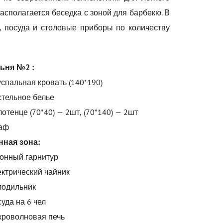
располагается беседка с зоной для барбекю. В
, посуда и столовые приборы по количеству
ьня №2 :
спальная кровать (140*190)
стельное белье
отенце (70*40) — 2шт, (70*140) — 2шт
аф
нная зона:
хонный гарнитур
ктрический чайник
лодильник
уда на 6 чел
кроволновая печь